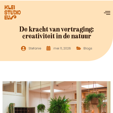
Ga
naar
de
inhoud
De kracht van vertraging:
creativiteit in de natuur
Stefanie
mei 11, 2026
Blogs