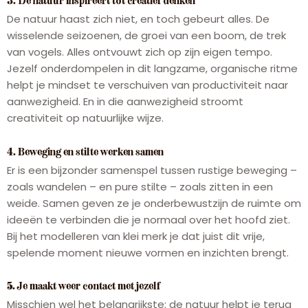
3. De natuur inspireert tot creatief denken
De natuur haast zich niet, en toch gebeurt alles. De
wisselende seizoenen, de groei van een boom, de trek
van vogels. Alles ontvouwt zich op zijn eigen tempo.
Jezelf onderdompelen in dit langzame, organische ritme
helpt je mindset te verschuiven van productiviteit naar
aanwezigheid. En in die aanwezigheid stroomt
creativiteit op natuurlijke wijze.
4. Beweging en stilte werken samen
Er is een bijzonder samenspel tussen rustige beweging –
zoals wandelen – en pure stilte – zoals zitten in een
weide. Samen geven ze je onderbewustzijn de ruimte om
ideeën te verbinden die je normaal over het hoofd ziet.
Bij het modelleren van klei merk je dat juist dit vrije,
spelende moment nieuwe vormen en inzichten brengt.
5. Je maakt weer contact met jezelf
Misschien wel het belangrijkste: de natuur helpt je terug