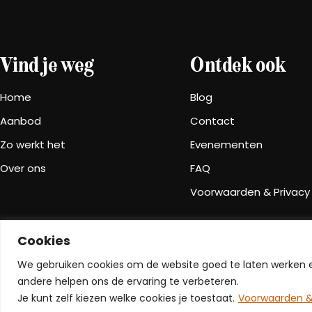
Vind je weg
Ontdek ook
Home
Blog
Aanbod
Contact
Zo werkt het
Evenementen
Over ons
FAQ
Voorwaarden & Privacy
Cookies
We gebruiken cookies om de website goed te laten werken e
J
P
k
i
andere helpen ons de ervaring te verbeteren.
i
n
-
t
Je kunt zelf kiezen welke cookies je toestaat.
Voorwaarden &
i
e