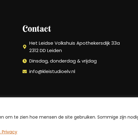
Contact
Het Leidse Volkshuis Apothekersdijk 33a
2312 DD Leiden
Dinsdag, donderdag & vrijdag
info@kleistudioelv.nl
n om te zien hoe mensen de site gebruiken. Sommige zijn nodi
NL
 Privacy