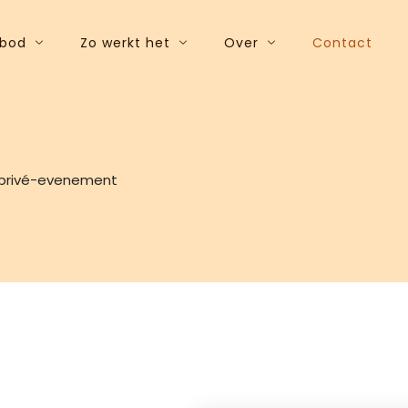
bod
Zo werkt het
Over
Contact
n privé-evenement